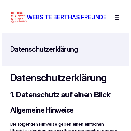
Zum
Inhalt
WEBSITE BERTHAS FREUNDE
springen
Datenschutzerklärung
Datenschutz­erklärung
1. Datenschutz auf einen Blick
Allgemeine Hinweise
Die folgenden Hinweise geben einen einfachen
Überblick darüber, was mit Ihren personenbezogenen